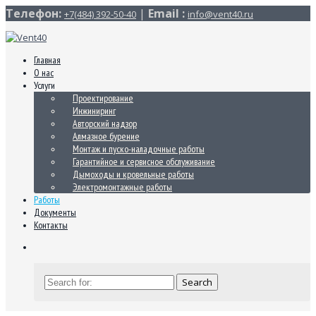
Телефон:
|
Email :
+7(484) 392-50-40
info@vent40.ru
Главная
О нас
Услуги
Проектирование
Инжиниринг
Авторский надзор
Алмазное бурение
Монтаж и пуско-наладочные работы
Гарантийное и сервисное обслуживание
Дымоходы и кровельные работы
Электромонтажные работы
Работы
Документы
Контакты